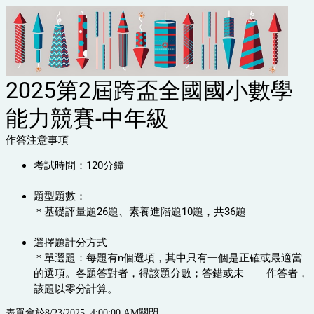
2025第2屆跨盃全國國小數學
能力競賽-中年級
作答注意事項
考試時間：120分鐘
題型題數：
＊基礎評量題26題、素養進階題10題
，共36題
選擇題計分方式
＊單選題：每題有n個選項，其中只有一個是正確或最適當
的選項。各題答對者，得該題分數；答錯或未 作答者，
該題以零分計算。
表單會於8/23/2025, 4:00:00 AM關閉